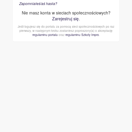
Zapomniałeś/aś hasła?
Nie masz konta w sieciach społecznościowych?
Zarejestruj się
.
Jeśli logujesz się do portalu za pomocą sieci społecznościowych po raz
pierwszy, w następnym kroku zostaniesz poproszony(a) o akceptację
regulaminu portalu
oraz
regulaminu Szkoły Impro
.